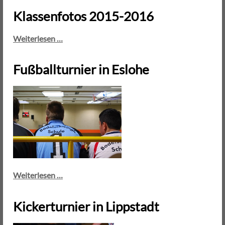
Haus
Lippstadt
Klassenfotos 2015-2016
ist
zu
Klassenfotos
Weiterlesen …
eng
2015-
und
2016
zu
Fußballturnier in Eslohe
klein
Fußballturnier
Weiterlesen …
in
Eslohe
Kickerturnier in Lippstadt