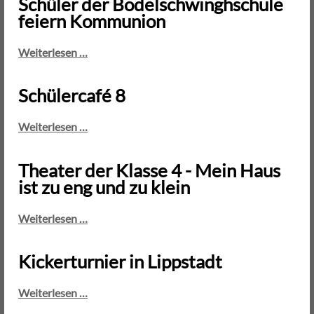
Schüler der Bodelschwinghschule
Moment"
feiern Kommunion
beim
Casting
Schüler
Weiterlesen …
in
der
Holzwickede
Bodelschwinghschule
Schülercafé 8
feiern
Kommunion
Schülercafé
Weiterlesen …
8
Theater der Klasse 4 - Mein Haus
ist zu eng und zu klein
Theater
Weiterlesen …
der
Klasse
Kickerturnier in Lippstadt
4
-
Kickerturnier
Weiterlesen …
Mein
in