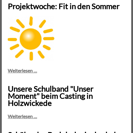
Projektwoche: Fit in den Sommer
Projektwoche:
Weiterlesen …
Fit
in
Unsere Schulband "Unser
den
Moment" beim Casting in
Sommer
Holzwickede
Unsere
Weiterlesen …
Schulband
"Unser