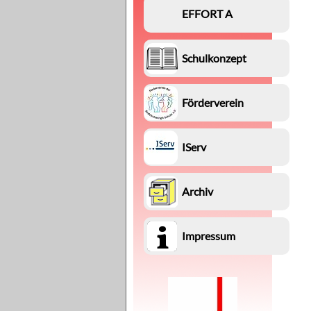
EFFORT A
Schulkonzept
Förderverein
IServ
Archiv
Impressum